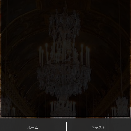
イ
ユ
浜
松
店
の
ホ
テ
ル
ご
案
内
ホーム
キャスト